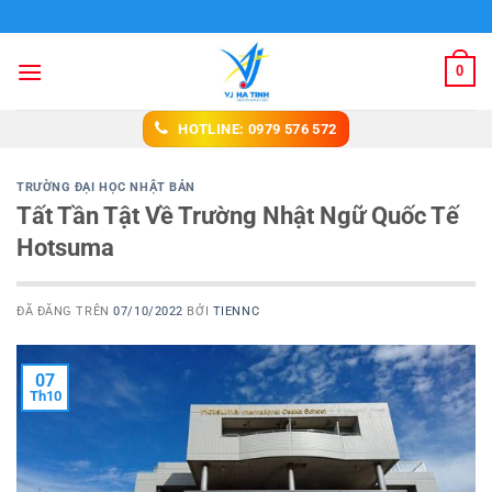
Chuyển
Du học VJ Hà Tỉnh
đến
nội
0
dung
HOTLINE: 0979 576 572
TRƯỜNG ĐẠI HỌC NHẬT BẢN
Tất Tần Tật Về Trường Nhật Ngữ Quốc Tế
Hotsuma
ĐÃ ĐĂNG TRÊN
07/10/2022
BỞI
TIENNC
07
Th10