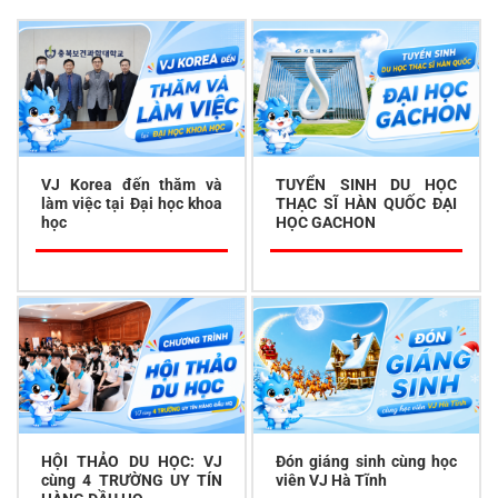
VJ Korea đến thăm và
TUYỂN SINH DU HỌC
làm việc tại Đại học khoa
THẠC SĨ HÀN QUỐC ĐẠI
học
HỌC GACHON
HỘI THẢO DU HỌC: VJ
Đón giáng sinh cùng học
cùng 4 TRƯỜNG UY TÍN
viên VJ Hà Tĩnh