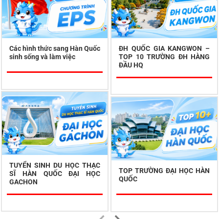
Các hình thức sang Hàn Quốc
ĐH QUỐC GIA KANGWON –
sinh sống và làm việc
TOP 10 TRƯỜNG ĐH HÀNG
ĐẦU HQ
TUYỂN SINH DU HỌC THẠC
TOP TRƯỜNG ĐẠI HỌC HÀN
SĨ HÀN QUỐC ĐẠI HỌC
QUỐC
GACHON