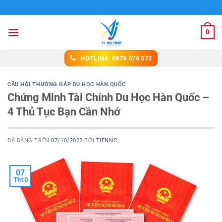
Chuyển
Du học VJ Hà Tỉnh
đến
nội
0
dung
HOTLINE: 0979 576 572
CÂU HỎI THƯỜNG GẶP DU HỌC HÀN QUỐC
Chứng Minh Tài Chính Du Học Hàn Quốc –
4 Thủ Tục Bạn Cần Nhớ
ĐÃ ĐĂNG TRÊN
07/10/2022
BỞI
TIENNC
07
Th10